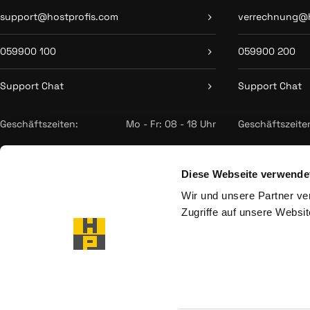
support@hostprofis.com
verrechnung@h
059900 100
059900 200
Support Chat
Support Chat
Geschäftszeiten:
Mo - Fr: 08 - 18 Uhr
Geschäftszeite
Diese Webseite verwende
Wir und unsere Partner ve
Zugriffe auf unsere Websit
Hans-Sittenbe
9500 Villac
Österreich 