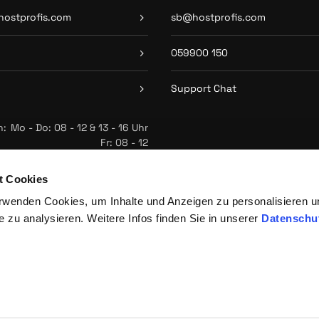
ostprofis.com
sb@hostprofis.com
059900 150
Support Chat
n:
Mo - Do: 08 - 12 & 13 - 16 Uhr
Fr: 08 - 12
t Cookies
rwenden Cookies, um Inhalte und Anzeigen zu personalisieren u
e zu analysieren. Weitere Infos finden Sie in unserer
Datenschu
rger-Str. 13
Angebote richten sich an
h FN 243784g
Alle Preise exkl. USt.
ATU57703168