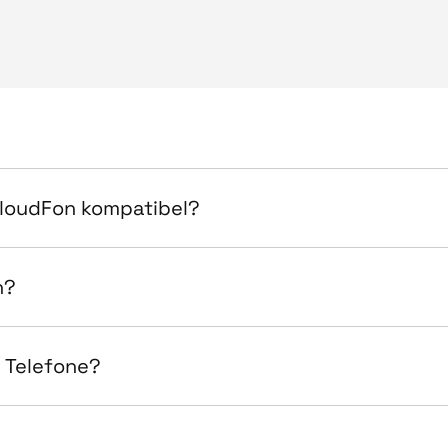
CloudFon kompatibel?
n?
 Telefone?