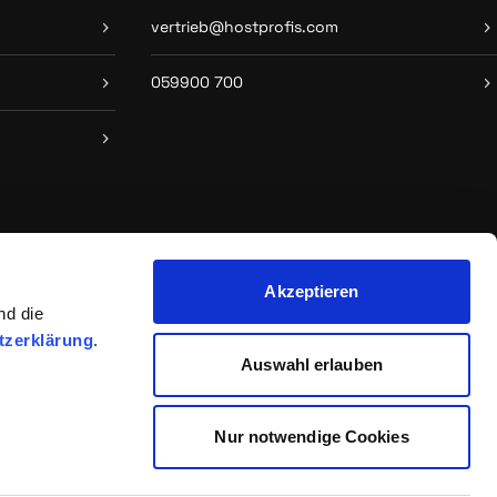
vertrieb@hostprofis.com
059900 700
Akzeptieren
nd die
tzerklärung
.
 Unternehmen
Auswahl erlauben
Nur notwendige Cookies