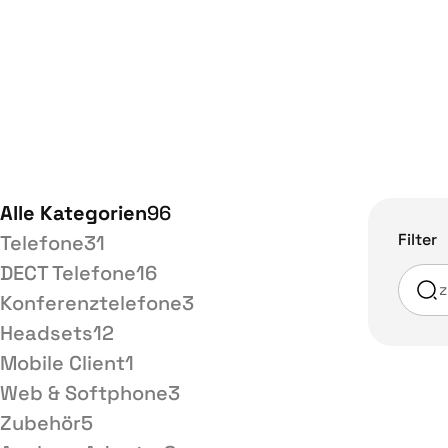
Alle Kategorien
96
Filter
Telefone
31
DECT Telefone
16
Konferenztelefone
3
Headsets
12
Mobile Client
1
Web & Softphone
3
Zubehör
5