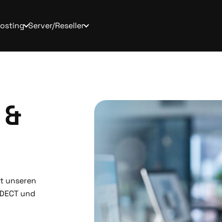
osting
Server/Reseller
 &
it unseren
 DECT und