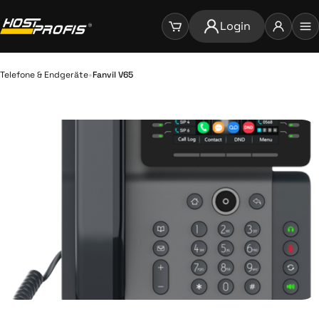
Login
•
Telefone & Endgeräte
Fanvil V65