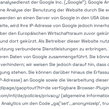
nalysedienst der Google Inc. („Google“). Google An
ne Analyse der Benutzung der Website durch Sie e
werden an einen Server von Google in den USA über
ite, wird Ihre IP-Adresse von Google jedoch innerh
r den Europäischen Wirtschaftsraum zuvor gekürzt.
nd dort gekürzt. Als Betreiber dieser Website nutz
utzung verbundene Dienstleistungen zu erbringen. 
nderen Daten von Google zusammengeführt. Sie könn
verhindern; wir weisen Sie jedoch darauf hin, dass
gung stehen. Sie können darüber hinaus die Erfass
IP-Adresse) an Google sowie die Verarbeitung diese
dlpage/gaoptout?hl=de verfügbare Browser-Plugin h
om/intl/de/policies/privacy/ (allgemeine Informati
 Analytics um den Code „ga(’set‘, ‚anonymizeIp‘, tr