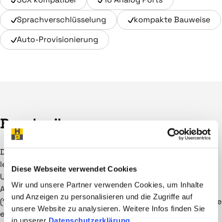
Sprachverschlüsselung
kompakte Bauweise
Auto-Provisionierung
Beschreibung
Die Geräte der GXW4200 Serie sind sehr kompakte und
leistungsfähige FXS VoIP-Gateways, die es dem
Diese Webseite verwendet Cookies
Unternehmen ermöglicht, schnell und flexibel VoIP FXS-
Wir und unsere Partner verwenden Cookies, um Inhalte
Anbindungen mit bis zu 48 Endgeräten in sein Netzwerk
und Anzeigen zu personalisieren und die Zugriffe auf
(10/100/1000 Mbps) zu implementieren. Die GXW4200 Serie
unsere Website zu analysieren. Weitere Infos finden Sie
ermöglicht Unternehmen, analoge Endgeräte einfach und
in unserer
Datenschutzerklärung
.