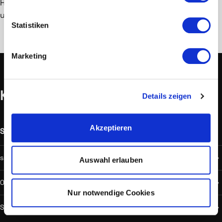
Hardwareverschl&uuml;sselung runden das Sicherheits-
und Konnektivit&auml;tspaket ab.</p>
Statistiken
Marketing
Kontakt
Details zeigen
Akzeptieren
Support
Außerhalb Geschäftszeiten
support@hostprofis.com
Auswahl erlauben
059900 100
Nur notwendige Cookies
Support Chat