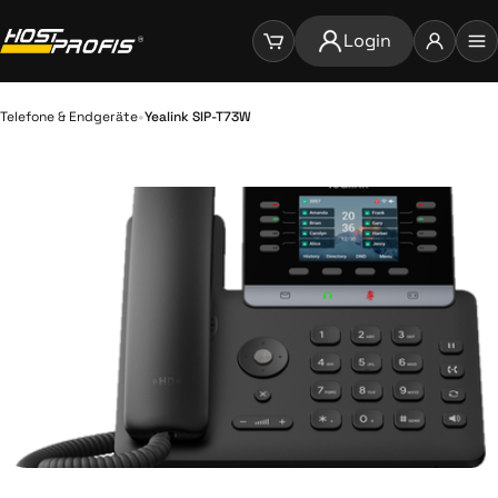
Login
•
Telefone & Endgeräte
Yealink SIP-T73W