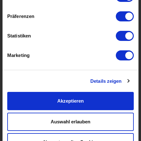
Werden Sie heute einer davon!
Präferenzen
Statistiken
Marketing
Details zeigen
Impressum
Bildernachweis
Akzeptieren
AGB / Entgeltbestimmungen
Datenschutz
Rechte & Pflichten des Registrierers
Cookie Einstellungen
Auswahl erlauben
Angebote richten sich an Unternehmen
Alle Preise exkl. USt.