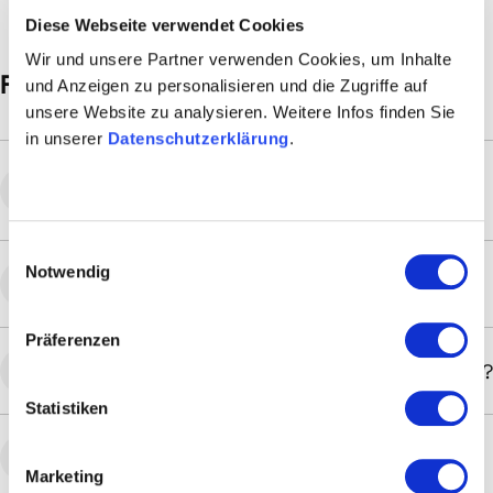
Diese Webseite verwendet Cookies
Wir und unsere Partner verwenden Cookies, um Inhalte
FAQ zu Telefone für 3CX & CloudFon
und Anzeigen zu personalisieren und die Zugriffe auf
unsere Website zu analysieren. Weitere Infos finden Sie
in unserer
Datenschutzerklärung
.
Welche Telefone sind mit 3CX und CloudFon
kompatibel?
Einwilligungsauswahl
Notwendig
Kann ich Geräte mieten statt kaufen?
Präferenzen
Übernehmen Sie die Einrichtung der Telefone?
Statistiken
Wie finde ich das passende Gerät?
Marketing