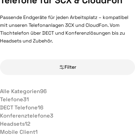
Telefone für 3CX & CloudFon
Passende Endgeräte für jeden Arbeitsplatz – kompatibel
mit unseren Telefonanlagen 3CX und CloudFon. Vom
Tischtelefon über DECT und Konferenzlösungen bis zu
Headsets und Zubehör.
Filter
Alle Kategorien
96
Telefone
31
DECT Telefone
16
Konferenztelefone
3
Headsets
12
Mobile Client
1