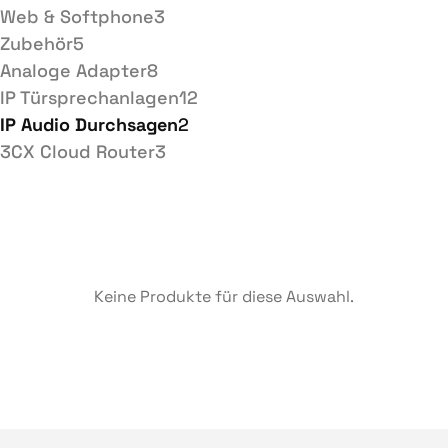
Web & Softphone
3
Zubehör
5
Analoge Adapter
8
IP Türsprechanlagen
12
IP Audio Durchsagen
2
3CX Cloud Router
3
Keine Produkte für diese Auswahl.