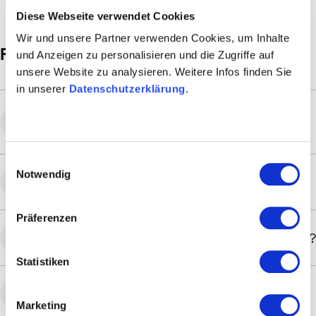
Diese Webseite verwendet Cookies
Wir und unsere Partner verwenden Cookies, um Inhalte
FAQ zu Telefone für 3CX & CloudFon
und Anzeigen zu personalisieren und die Zugriffe auf
unsere Website zu analysieren. Weitere Infos finden Sie
in unserer
Datenschutzerklärung
.
Welche Telefone sind mit 3CX und CloudFon
kompatibel?
Einwilligungsauswahl
Notwendig
Kann ich Geräte mieten statt kaufen?
Präferenzen
Übernehmen Sie die Einrichtung der Telefone?
Statistiken
Wie finde ich das passende Gerät?
Marketing