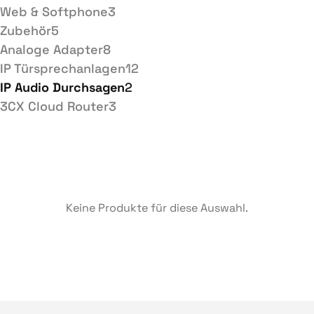
Web & Softphone
3
Zubehör
5
Analoge Adapter
8
IP Türsprechanlagen
12
IP Audio Durchsagen
2
3CX Cloud Router
3
Keine Produkte für diese Auswahl.