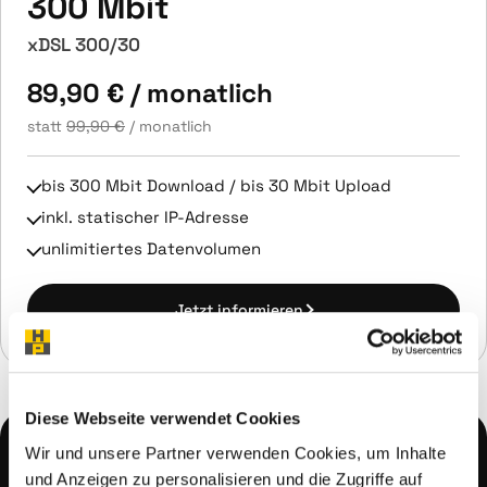
300 Mbit
xDSL 300/30
89,90 €
/ monatlich
statt
99,90 €
/ monatlich
bis 300 Mbit Download / bis 30 Mbit Upload
inkl. statischer IP-Adresse
unlimitiertes Datenvolumen
Jetzt informieren
Diese Webseite verwendet Cookies
Wir und unsere Partner verwenden Cookies, um Inhalte
Bestandskunden mit geringerer
und Anzeigen zu personalisieren und die Zugriffe auf