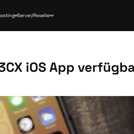
osting
Server/Reseller
r 3CX iOS App verfügb