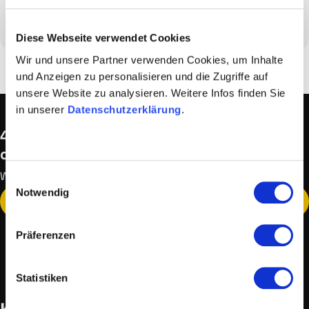
Diese Webseite verwendet Cookies
Wir und unsere Partner verwenden Cookies, um Inhalte
und Anzeigen zu personalisieren und die Zugriffe auf
unsere Website zu analysieren. Weitere Infos finden Sie
in unserer
Datenschutzerklärung
.
40.000+ Kunden vertrauen bereits auf
die HostProfis!
Werden Sie heute einer davon.
Einwilligungsauswahl
Notwendig
zur Domainsuche
Präferenzen
Statistiken