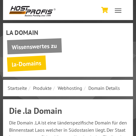
Toggle
navigatio
LA DOMAIN
Internet >
xDSL Business bis 300Mbit
Wissenswertes zu
Glasfaser (LWL)
MPLS
la-Domains
Telefonie >
Telefonanlage CF Pro / 3CX
Telefonanlage CloudFon+
Startseite
Produkte
Webhosting
Domain Details
SIP Trunk
/
SMS Trunk
ISDN Over IP
Gesprächstarife
Die .la Domain
Telefone & Endgeräte
Die Domain .LA ist eine länderspezifische Domain für den
Domains >
Binnenstaat Laos welcher in Südostasien liegt. Der Staat
Top Domains