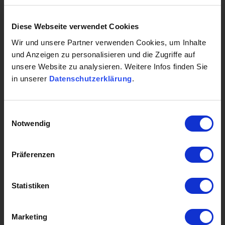
.la
Diese Webseite verwendet Cookies
Wir und unsere Partner verwenden Cookies, um Inhalte
69,90 €
und Anzeigen zu personalisieren und die Zugriffe auf
unsere Website zu analysieren. Weitere Infos finden Sie
Jahresgebühr
in unserer
Datenschutzerklärung
.
statt 83,90 €
zur Domainsuche
Einwilligungsauswahl
Notwendig
Präferenzen
Suchen Sie eine
Statistiken
andere Domain?
Marketing