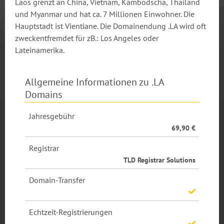
Laos grenzt an China, Vietnam, Kambodscha, Thailand
Europa Domains
und Myanmar und hat ca. 7 Millionen Einwohner. Die
Länder Domains
Hauptstadt ist Vientiane. Die Domainendung .LA wird oft
zweckentfremdet für zB.: Los Angeles oder
Hosting >
Lateinamerika.
Webhosting
SSL Zertifikat
Allgemeine Informationen zu .LA
Server/Reseller >
Domains
Managed Server
Jahresgebühr
Domain-Robot
69,90 €
Registrar
TLD Registrar Solutions
Domain-Transfer
Echtzeit-Registrierungen